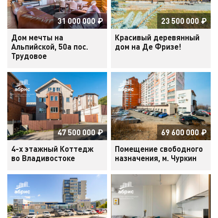
31 000 000
₽
23 500 000
₽
Дом мечты на
Красивый деревянный
Альпийской, 50а пос.
дом на Де Фризе!
Трудовое
47 500 000
₽
69 600 000
₽
4-х этажный Коттедж
Помещение свободного
во Владивостоке
назначения, м. Чуркин