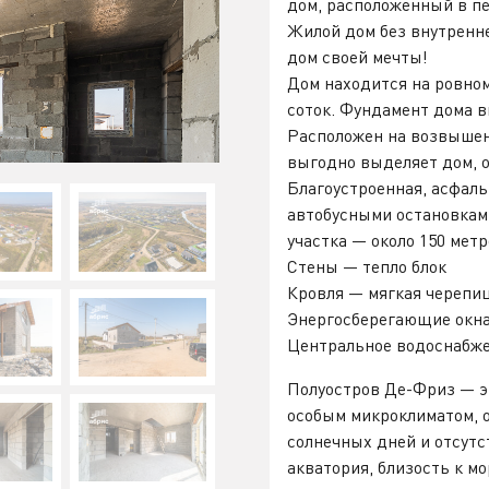
дом, расположенный в п
Жилой дом без внутренне
дом своей мечты!
Дом находится на ровном
соток. Фундамент дома 
Расположен на возвышен
выгодно выделяет дом, 
Благоустроенная, асфал
автобусными остановкам
участка — около 150 метр
Стены — тепло блок
Кровля — мягкая черепиц
Энергосберегающие окна
Центральное водоснабже
Полуостров Де-Фриз — э
особым микроклиматом, 
солнечных дней и отсут
акватория, близость к м