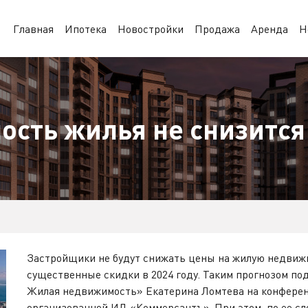
Главная
Ипотека
Новостройки
Продажа
Аренда
Н
мость жилья не снизится
Застройщики не будут снижать цены на жилую недвижи
существенные скидки в 2024 году. Таким прогнозом по
Жилая недвижимость» Екатерина Ломтева на конферен
организованной ИД «Коммерсантъ». При этом, по ее сл