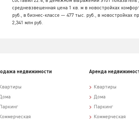
составил 22%, в денежном выражении этот показатель д
средневзвешенная цена 1 кв. м в новостройках комфорт
руб., в бизнес-классе — 477 тыс. руб., в новостройках п
2,341 млн руб.
одажа недвижимости
Аренда недвижимос
вартиры
Квартиры
ома
Дома
аркинг
Паркинг
оммерческая
Коммерческая