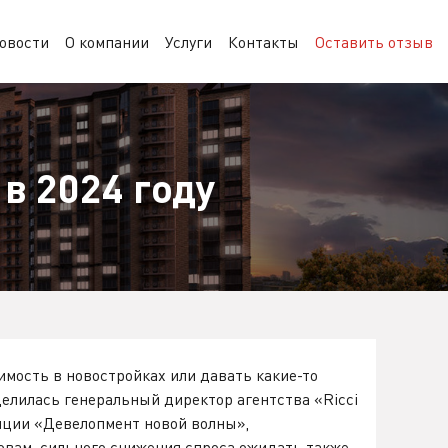
овости
О компании
Услуги
Контакты
Оставить отзыв
 в 2024 году
мость в новостройках или давать какие-то
делилась генеральный директор агентства «Ricci
ции «Девелопмент новой волны»,
овам, сильного снижения спроса ожидать также