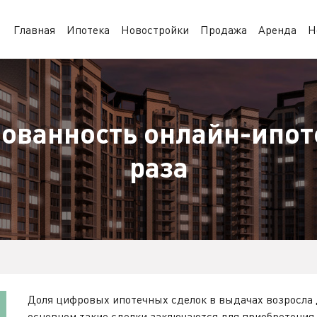
Главная
Ипотека
Новостройки
Продажа
Аренда
Н
ованность онлайн-ипот
раза
Доля цифровых ипотечных сделок в выдачах возросла д
основном такие сделки заключаются для приобретения 