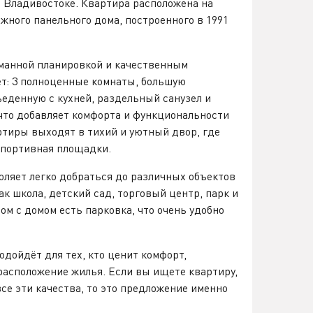
о Владивостоке. Квартира расположена на
жного панельного дома, построенного в 1991
манной планировкой и качественным
ет: 3 полноценные комнаты, большую
еденную с кухней, раздельный санузел и
что добавляет комфорта и функциональности
ртиры выходят в тихий и уютный двор, где
спортивная площадки.
оляет легко добраться до различных объектов
ак школа, детский сад, торговый центр, парк и
ом с домом есть парковка, что очень удобно
одойдёт для тех, кто ценит комфорт,
расположение жилья. Если вы ищете квартиру,
все эти качества, то это предложение именно