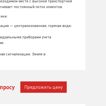
роходимом месте с высокой транспортной
ечивает постоянный поток клиентов.
тики:
зация — централизованная; горячая вода-
видуальными приборами учета.
ие.
ная сигнализации. Земля в
апросу
Предложить цену